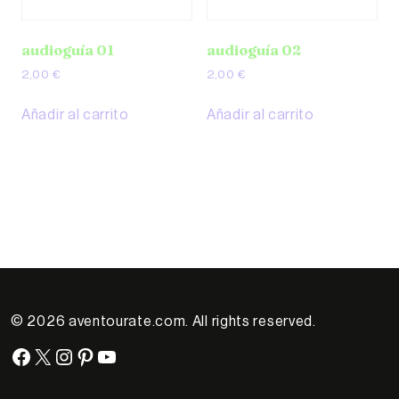
audioguía 01
audioguía 02
2,00
€
2,00
€
Añadir al carrito
Añadir al carrito
© 2026 aventourate.com. All rights reserved.
Facebook
X
Instagram
Pinterest
YouTube