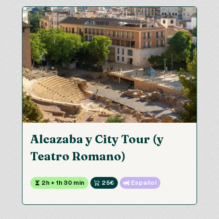
Alcazaba y City Tour (y
Teatro Romano)
 2h + 1h 30 min
 25€
 Español