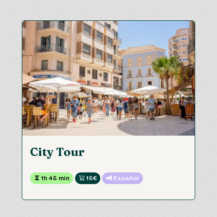
City Tour
 1h 45 min
 15€
 Español