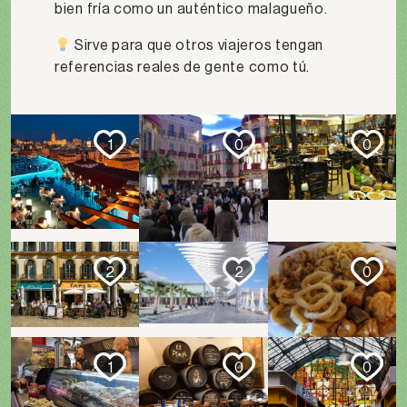
bien fría como un auténtico malagueño.
Sirve para que otros viajeros tengan
referencias reales de gente como tú.
1
0
0
2
2
0
1
0
0