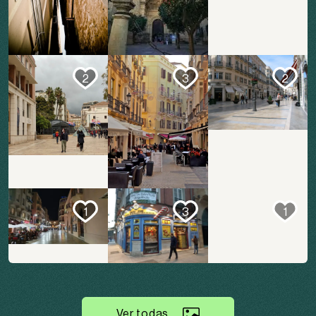
2
3
2
1
3
1
Ver todas